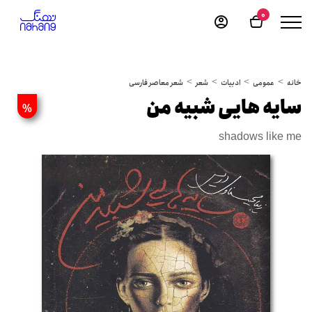
0
خانه
عمومی
ادبیات
شعر
شعر معاصر فارسی
سایه هایی شبیه من
%
shadows like me