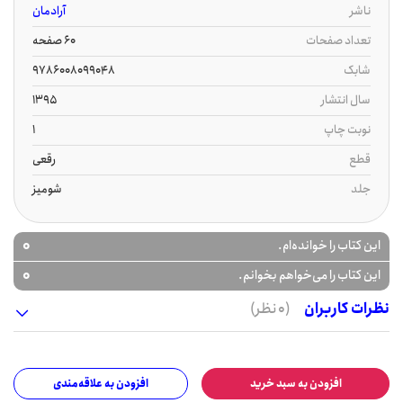
ناشر
آرادمان
تعداد صفحات
60 صفحه
شابک
9786008099048
سال انتشار
1395
نوبت چاپ
1
قطع
رقعی
جلد
شومیز
0
این کتاب را خوانده‌ام.
0
این کتاب را می‌خواهم بخوانم.
نظرات کاربران
(0 نظر)
افزودن به سبد خرید
افزودن به علاقه‌مندی