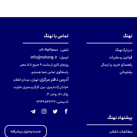
نهنگ
تماس با نهنگ
دربارهٔ نهنگ
تلفن:
۹۱۰۳۵۰۰۰-۰۲۱
قوانین و مقررات
ایمیل:
info@nahang.ir
راهنمای خرید و ارسال
روزهای کاری از ساعت ۹ صبح تا ۵ عصر
پشتیبانی
پاسخگوی تماس شما هستیم.
آدرس دفتر مرکزی
:
تهران، میدان انقلاب
خیابان ژاندارمری، بین کارگر و منیری جاوید،
پلاک 121، واحد ۴.
کدپستی: 131465433۶
پیشنهاد نهنگ
جست‌وجوی پیشرفته
مطالعات انقلاب