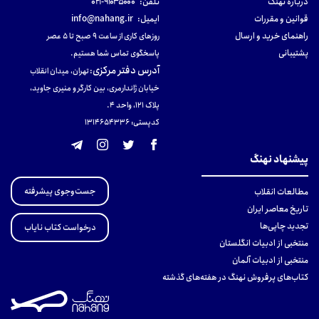
دربارهٔ نهنگ
تلفن:
۹۱۰۳۵۰۰۰-۰۲۱
قوانین و مقررات
ایمیل:
info@nahang.ir
راهنمای خرید و ارسال
روزهای کاری از ساعت ۹ صبح تا ۵ عصر
پشتیبانی
پاسخگوی تماس شما هستیم.
آدرس دفتر مرکزی
:
تهران، میدان انقلاب
خیابان ژاندارمری، بین کارگر و منیری جاوید،
پلاک 121، واحد ۴.
کدپستی: 131465433۶
پیشنهاد نهنگ
جست‌وجوی پیشرفته
مطالعات انقلاب
تاریخ معاصر ایران
تجدید چاپی‌ها
درخواست کتاب نایاب
منتخبی از ادبیات انگلستان
منتخبی از ادبیات آلمان
کتاب‌های پرفروش نهنگ در هفته‌های گذشته