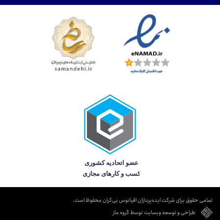
تمامی حقوق برای شرکت ایده‌پردازان اقیانوس بی‌کران محفوظ است.
طراحی و توسعه وبسایت توسط گروه ماز