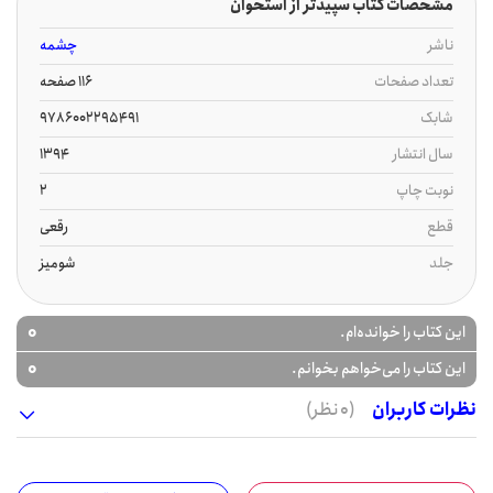
مشخصات کتاب سپیدتر از استخوان
ناشر
چشمه
تعداد صفحات
116 صفحه
شابک
9786002295491
سال انتشار
1394
نوبت چاپ
2
قطع
رقعی
جلد
شومیز
0
این کتاب را خوانده‌ام.
0
این کتاب را می‌خواهم بخوانم.
نظرات کاربران
(0 نظر)