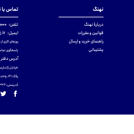
نهنگ
تماس با 
دربارهٔ نهنگ
تلفن:
۰-۰۲۱
قوانین و مقررات
ایمیل:
.ir
راهنمای خرید و ارسال
روزهای کاری از ساعت ۹ صب
پشتیبانی
پاسخگوی تماس
آدرس دفتر 
خیابان ژاندارمر
پلاک 121، واحد ۴.
کدپستی: 131465433۶