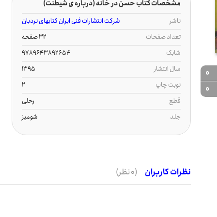
مشخصات کتاب حسن در خانه (درباره ی شیطنت)
ناشر
شرکت انتشارات فنی ایران کتابهای نردبان
تعداد صفحات
32 صفحه
شابک
9789643892654
سال انتشار
1395
0
نوبت چاپ
2
0
قطع
رحلی
جلد
شومیز
نظرات کاربران
(0 نظر)