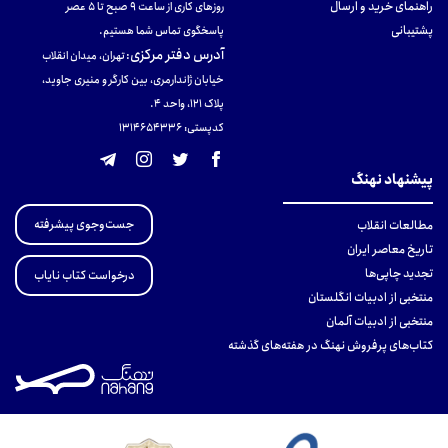
راهنمای خرید و ارسال
روزهای کاری از ساعت ۹ صبح تا ۵ عصر
پشتیبانی
پاسخگوی تماس شما هستیم.
آدرس دفتر مرکزی
:
تهران، میدان انقلاب
خیابان ژاندارمری، بین کارگر و منیری جاوید،
پلاک 121، واحد ۴.
کدپستی: 131465433۶
پیشنهاد نهنگ
جست‌وجوی پیشرفته
مطالعات انقلاب
تاریخ معاصر ایران
تجدید چاپی‌ها
درخواست کتاب نایاب
منتخبی از ادبیات انگلستان
منتخبی از ادبیات آلمان
کتاب‌های پرفروش نهنگ در هفته‌های گذشته