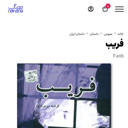
0
خانه
عمومی
داستان
داستان ایران
فریب
Farib