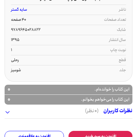
ناشر
سایه گستر
تعداد صفحات
40 صفحه
شابک
9789645028822
سال انتشار
1395
نوبت چاپ
1
قطع
رحلی
جلد
شومیز
0
این کتاب را خوانده‌ام.
0
این کتاب را می‌خواهم بخوانم.
نظرات کاربران
(0 نظر)
افزودن به سبد خرید
افزودن به علاقه‌مندی