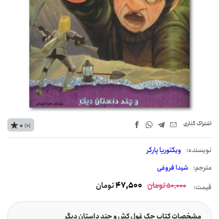
اشتراک‌ گذاری
0
(0)
نويسنده:
ویکتوریا پارکر
مترجم:
شیدا فروغی
تومان
47,500
تومان
50,000
قیمت:
مشخصات کتاب جک غول کش و چند داستان دیگر