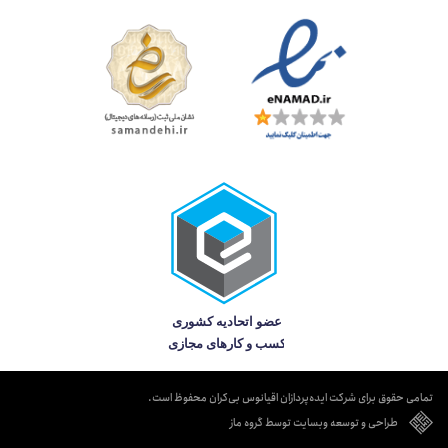
تمامی حقوق برای شرکت ایده‌پردازان اقیانوس بی‌کران محفوظ است.
طراحی و توسعه وبسایت توسط گروه ماز