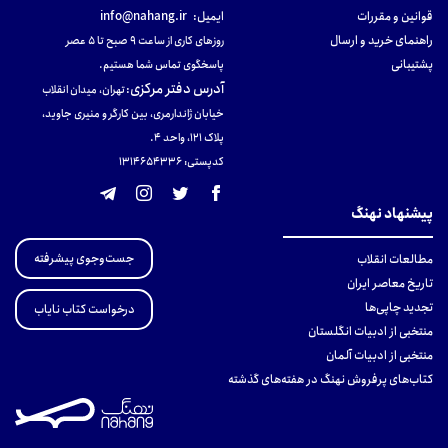
قوانین و مقررات
ایمیل:
info@nahang.ir
راهنمای خرید و ارسال
روزهای کاری از ساعت ۹ صبح تا ۵ عصر
پشتیبانی
پاسخگوی تماس شما هستیم.
آدرس دفتر مرکزی
:
تهران، میدان انقلاب
خیابان ژاندارمری، بین کارگر و منیری جاوید،
پلاک 121، واحد ۴.
کدپستی: 131465433۶
پیشنهاد نهنگ
جست‌وجوی پیشرفته
مطالعات انقلاب
تاریخ معاصر ایران
تجدید چاپی‌ها
درخواست کتاب نایاب
منتخبی از ادبیات انگلستان
منتخبی از ادبیات آلمان
کتاب‌های پرفروش نهنگ در هفته‌های گذشته