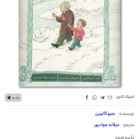
اشتراک‌ گذاری
0
(0)
نويسنده:
متیو گالوین
مترجم:
عرفانه جوادپور
ناموجود