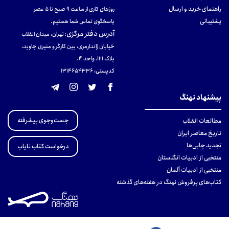
راهنمای خرید و ارسال
روزهای کاری از ساعت ۹ صبح تا ۵ عصر
پشتیبانی
پاسخگوی تماس شما هستیم.
آدرس دفتر مرکزی
:
تهران، میدان انقلاب
خیابان ژاندارمری، بین کارگر و منیری جاوید،
پلاک 121، واحد ۴.
کدپستی: 131465433۶
پیشنهاد نهنگ
جست‌وجوی پیشرفته
مطالعات انقلاب
تاریخ معاصر ایران
تجدید چاپی‌ها
درخواست کتاب نایاب
منتخبی از ادبیات انگلستان
منتخبی از ادبیات آلمان
کتاب‌های پرفروش نهنگ در هفته‌های گذشته