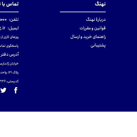
نهنگ
تماس با 
دربارهٔ نهنگ
تلفن:
۰-۰۲۱
قوانین و مقررات
ایمیل:
.ir
راهنمای خرید و ارسال
روزهای کاری از ساعت ۹ صب
پشتیبانی
پاسخگوی تماس
آدرس دفتر 
خیابان ژاندارمر
پلاک 121، واحد ۴.
کدپستی: 131465433۶