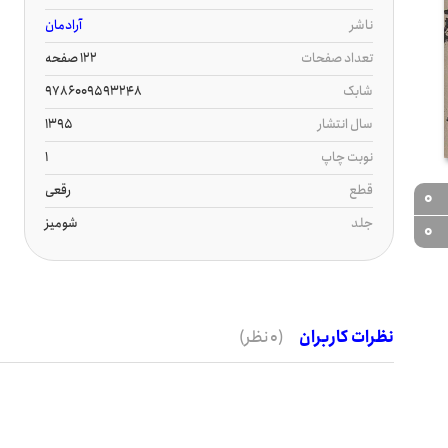
ناشر
آرادمان
تعداد صفحات
122 صفحه
شابک
9786009593248
سال انتشار
1395
نوبت چاپ
1
قطع
رقعی
0
جلد
شومیز
0
نظرات کاربران
(0 نظر)