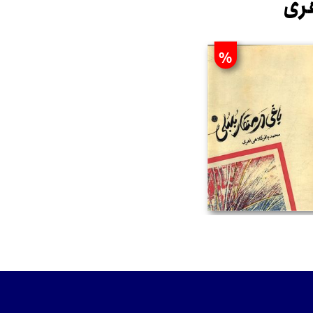
هری
%
تومان