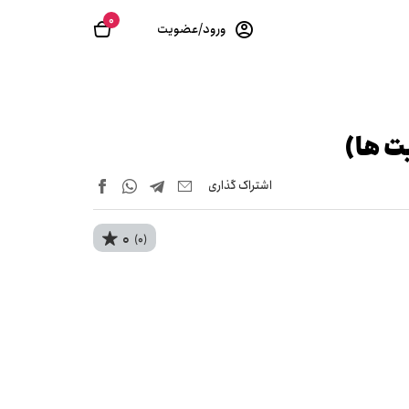
0
ورود/عضویت
ت ها)
اشتراک‌ گذاری
0
(0)