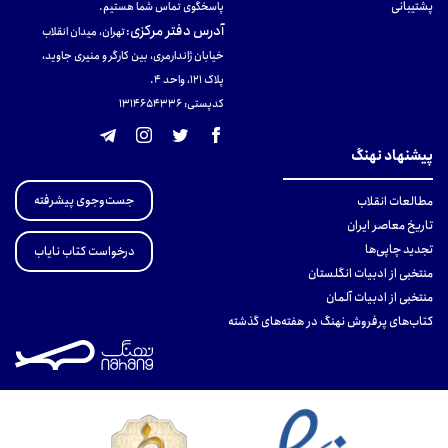
پشتیبانی
پاسخگوی تماس شما هستیم.
آدرس دفتر مرکزی
:
تهران، میدان انقلاب
خیابان ژاندارمری، بین کارگر و منیری جاوید،
پلاک 121، واحد ۴.
کدپستی: 131465433۶
پیشنهاد نهنگ
جست‌وجوی پیشرفته
مطالعات انقلاب
تاریخ معاصر ایران
تجدید چاپی‌ها
درخواست کتاب نایاب
منتخبی از ادبیات انگلستان
منتخبی از ادبیات آلمان
کتاب‌های پرفروش نهنگ در هفته‌های گذشته