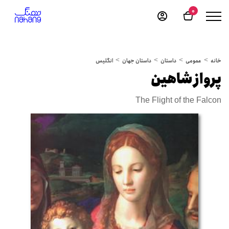
0
خانه
عمومی
داستان
داستان جهان
انگلیس
پرواز شاهین
The Flight of the Falcon