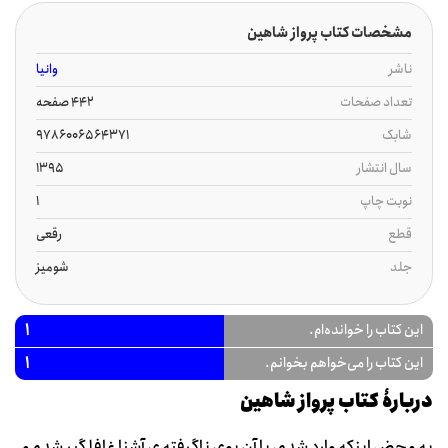
مشخصات کتاب پرواز شاهین
ناشر
وانیا
تعداد صفحات
442 صفحه
شابک
9786006564371
سال انتشار
1395
نوبت چاپ
1
قطع
رقعی
جلد
شومیز
1
این کتاب را خوانده‌ام.
1
این کتاب را می‌خواهم بخوانم.
دربارۀ کتاب پرواز شاهین
به محض اینکه وارد شدم، با آن بوی ناگرفته ی آشنا غافلگیر شدم و