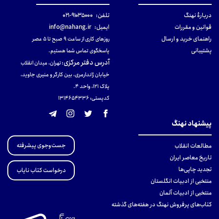
دربارهٔ نهنگ
تلفن:
۹۱۰۳۵۰۰۰-۰۲۱
قوانین و مقررات
ایمیل:
info@nahang.ir
راهنمای خرید و ارسال
روزهای کاری از ساعت ۹ صبح تا ۵ عصر
پشتیبانی
پاسخگوی تماس شما هستیم.
آدرس دفتر مرکزی
:
تهران، میدان انقلاب
خیابان ژاندارمری، بین کارگر و منیری جاوید،
پلاک 121، واحد ۴.
کدپستی: 131465433۶
پیشنهاد نهنگ
جست‌وجوی پیشرفته
مطالعات انقلاب
تاریخ معاصر ایران
تجدید چاپی‌ها
درخواست کتاب نایاب
منتخبی از ادبیات انگلستان
منتخبی از ادبیات آلمان
کتاب‌های پرفروش نهنگ در هفته‌های گذشته