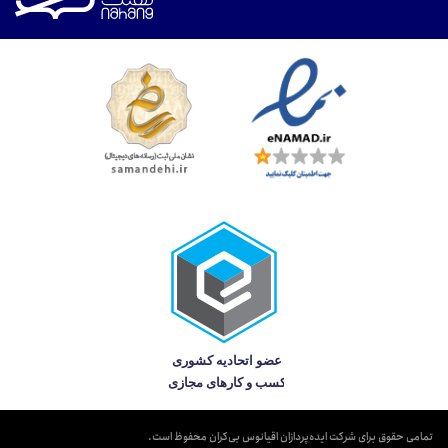
تمامی حقوق برای شرکت ایده‌پردازان اقیانوس بی‌کران محفوظ است.