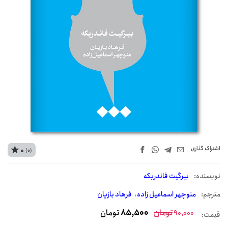
اشتراک‌ گذاری
0
(0)
نويسنده:
بیرگیت فاندربکه
مترجم:
منوچهر اسماعیل زاده
فرهاد بازیان
تومان
85,500
تومان
90,000
قیمت: