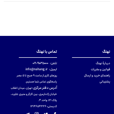
نهنگ
تماس با نهنگ
دربارهٔ نهنگ
تلفن:
۹۱۰۳۵۰۰۰-۰۲۱
قوانین و مقررات
ایمیل:
info@nahang.ir
راهنمای خرید و ارسال
روزهای کاری از ساعت ۹ صبح تا ۵ عصر
پشتیبانی
پاسخگوی تماس شما هستیم.
آدرس دفتر مرکزی
:
تهران، میدان انقلاب
خیابان ژاندارمری، بین کارگر و منیری جاوید،
پلاک 121، واحد ۴.
کدپستی: 131465433۶