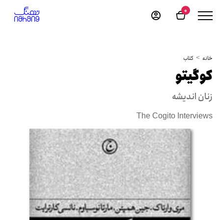
0
خانه
کتاب
کوگیتو
زنان اندیشه
The Cogito Interviews