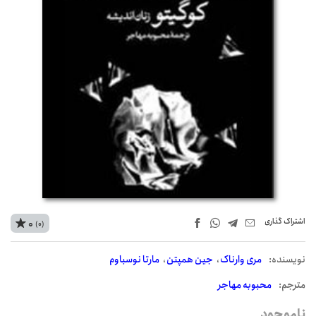
اشتراک‌ گذاری
0
(0)
نويسنده:
مری وارناک
جین همپتن
مارتا نوسباوم
مترجم:
محبوبه مهاجر
ناموجود