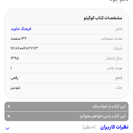
مشخصات کتاب کوگیتو
ناشر
فرهنگ جاوید
تعداد صفحات
136 صفحه
شابک
9786006182773
سال انتشار
1395
نوبت چاپ
1
قطع
رقعی
جلد
شومیز
0
این کتاب را خوانده‌ام.
0
این کتاب را می‌خواهم بخوانم.
نظرات کاربران
(0 نظر)