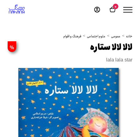
0
خانه
عمومی
علوم اجتماعی
فرهنگ و اقوام
لالا لالا ستاره
%
lala lala star