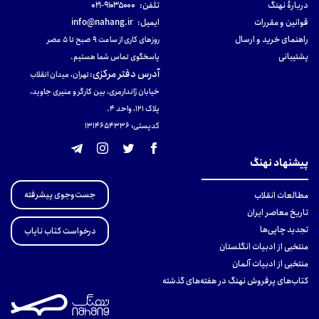
دربارهٔ نهنگ
تلفن:
۹۱۰۳۵۰۰۰-۰۲۱
قوانین و مقررات
ایمیل:
info@nahang.ir
راهنمای خرید و ارسال
روزهای کاری از ساعت ۹ صبح تا ۵ عصر
پشتیبانی
پاسخگوی تماس شما هستیم.
آدرس دفتر مرکزی
:
تهران، میدان انقلاب
خیابان ژاندارمری، بین کارگر و منیری جاوید،
پلاک 121، واحد ۴.
کدپستی: 131465433۶
پیشنهاد نهنگ
جست‌وجوی پیشرفته
مطالعات انقلاب
تاریخ معاصر ایران
تجدید چاپی‌ها
درخواست کتاب نایاب
منتخبی از ادبیات انگلستان
منتخبی از ادبیات آلمان
کتاب‌های پرفروش نهنگ در هفته‌های گذشته