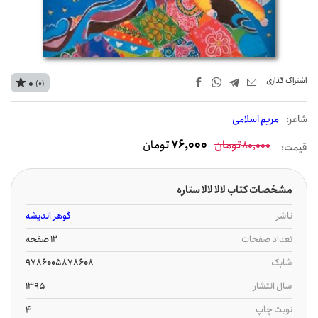
اشتراک‌ گذاری
0
(0)
شاعر:
مریم اسلامی
تومان
76,000
تومان
80,000
قیمت:
مشخصات کتاب لالا لالا ستاره
ناشر
گوهر اندیشه
تعداد صفحات
12 صفحه
شابک
9786005878608
سال انتشار
1395
نوبت چاپ
4