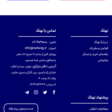
نهنگ
تماس با نهنگ
دربارهٔ نهنگ
تلفن:
۹۱۰۳۵۰۰۰-۰۲۱
قوانین و مقررات
ایمیل:
info@nahang.ir
راهنمای خرید و ارسال
روزهای کاری از ساعت ۹ صبح تا ۵ عصر
پشتیبانی
پاسخگوی تماس شما هستیم.
آدرس دفتر مرکزی
:
تهران، میدان انقلاب
خیابان ژاندارمری، بین کارگر و منیری جاوید،
پلاک 121، واحد ۴.
کدپستی: 131465433۶
پیشنهاد نهنگ
جست‌وجوی پیشرفته
مطالعات انقلاب