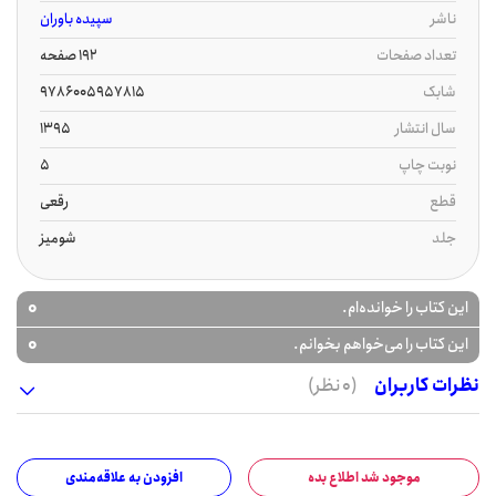
ناشر
سپیده باوران
تعداد صفحات
192 صفحه
شابک
9786005957815
سال انتشار
1395
نوبت چاپ
5
قطع
رقعی
جلد
شومیز
0
این کتاب را خوانده‌ام.
0
این کتاب را می‌خواهم بخوانم.
نظرات کاربران
(0 نظر)
موجود شد اطلاع بده
افزودن به علاقه‌مندی