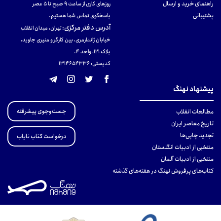
راهنمای خرید و ارسال
روزهای کاری از ساعت ۹ صبح تا ۵ عصر
پشتیبانی
پاسخگوی تماس شما هستیم.
آدرس دفتر مرکزی
:
تهران، میدان انقلاب
خیابان ژاندارمری، بین کارگر و منیری جاوید،
پلاک 121، واحد ۴.
کدپستی: 131465433۶
پیشنهاد نهنگ
جست‌وجوی پیشرفته
مطالعات انقلاب
تاریخ معاصر ایران
تجدید چاپی‌ها
درخواست کتاب نایاب
منتخبی از ادبیات انگلستان
منتخبی از ادبیات آلمان
کتاب‌های پرفروش نهنگ در هفته‌های گذشته