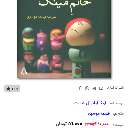
اشتراک‌ گذاری
0
(0)
نويسنده:
اریک امانوئل اشمیت
مترجم:
فهیمه موسوی
تومان
171,000
تومان
180,000
قیمت: