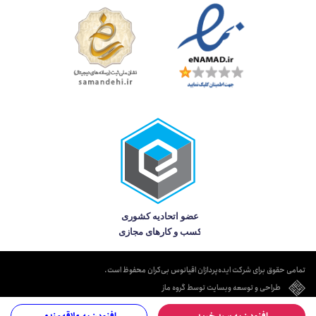
تمامی حقوق برای شرکت ایده‌پردازان اقیانوس بی‌کران محفوظ است.
طراحی و توسعه وبسایت توسط گروه ماز