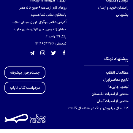
قوانین و مقررات
ایمیل:
info@nahang.ir
راهنمای خرید و ارسال
روزهای کاری از ساعت ۹ صبح تا ۵ عصر
پشتیبانی
پاسخگوی تماس شما هستیم.
آدرس دفتر مرکزی
:
تهران، میدان انقلاب
خیابان ژاندارمری، بین کارگر و منیری جاوید،
پلاک 121، واحد ۴.
کدپستی: 131465433۶
پیشنهاد نهنگ
جست‌وجوی پیشرفته
مطالعات انقلاب
تاریخ معاصر ایران
تجدید چاپی‌ها
درخواست کتاب نایاب
منتخبی از ادبیات انگلستان
منتخبی از ادبیات آلمان
کتاب‌های پرفروش نهنگ در هفته‌های گذشته