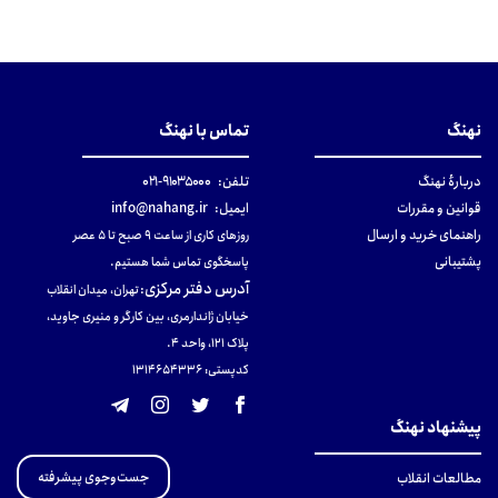
نهنگ
تماس با نهنگ
دربارهٔ نهنگ
تلفن:
۹۱۰۳۵۰۰۰-۰۲۱
قوانین و مقررات
ایمیل:
info@nahang.ir
راهنمای خرید و ارسال
روزهای کاری از ساعت ۹ صبح تا ۵ عصر
پشتیبانی
پاسخگوی تماس شما هستیم.
آدرس دفتر مرکزی
:
تهران، میدان انقلاب
خیابان ژاندارمری، بین کارگر و منیری جاوید،
پلاک 121، واحد ۴.
کدپستی: 131465433۶
پیشنهاد نهنگ
جست‌وجوی پیشرفته
مطالعات انقلاب