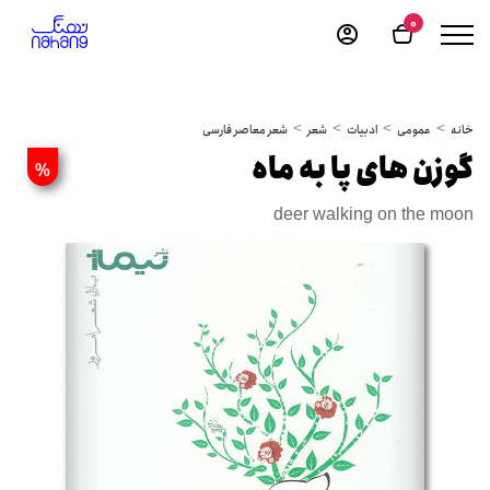
0
خانه
عمومی
ادبیات
شعر
شعر معاصر فارسی
گوزن های پا به ماه
%
deer walking on the moon