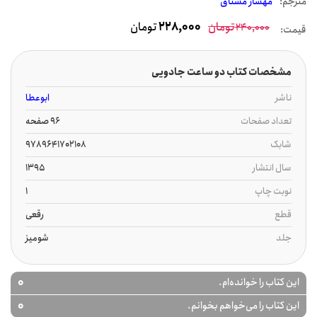
مترجم:
مهسار مشتاق
تومان
228,000
تومان
240,000
قیمت:
مشخصات کتاب دو ساعت جادویی
ناشر
ابوعطا
تعداد صفحات
96 صفحه
شابک
9789641702108
سال انتشار
1395
نوبت چاپ
1
قطع
رقعی
جلد
شومیز
0
این کتاب را خوانده‌ام.
0
این کتاب را می‌خواهم بخوانم.