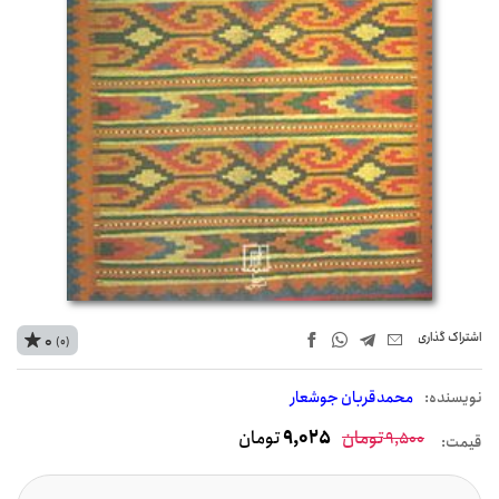
اشتراک‌ گذاری
0
(0)
نويسنده:
محمدقربان جوشعار
تومان
9,025
تومان
9,500
قیمت: