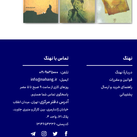
نهنگ
تماس با نهنگ
دربارهٔ نهنگ
تلفن:
۹۱۰۳۵۰۰۰-۰۲۱
قوانین و مقررات
ایمیل:
info@nahang.ir
راهنمای خرید و ارسال
روزهای کاری از ساعت ۹ صبح تا ۵ عصر
پشتیبانی
پاسخگوی تماس شما هستیم.
آدرس دفتر مرکزی
:
تهران، میدان انقلاب
خیابان ژاندارمری، بین کارگر و منیری جاوید،
پلاک 121، واحد ۴.
کدپستی: 131465433۶