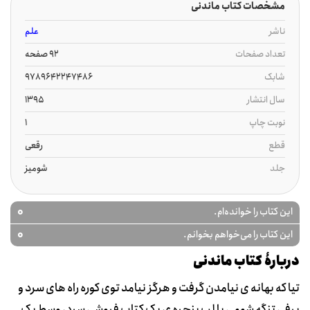
مشخصات کتاب ماندنی
ناشر
علم
تعداد صفحات
92 صفحه
شابک
9789642247486
سال انتشار
1395
نوبت چاپ
1
قطع
رقعی
جلد
شومیز
0
این کتاب را خوانده‌ام.
0
این کتاب را می‌خواهم بخوانم.
دربارۀ کتاب ماندنی
تیا که بهانه ی نیامدن گرفت و هرگز نیامد توی کوره راه های سرد و
برفی تنگه شومی یا لب پنجره ی یک کتاب فروشی سرد، وسط یک