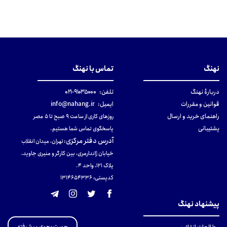
نهنگ
تماس با نهنگ
دربارهٔ نهنگ
تلفن:
۹۱۰۳۵۰۰۰-۰۲۱
قوانین و مقررات
ایمیل:
info@nahang.ir
راهنمای خرید و ارسال
روزهای کاری از ساعت ۹ صبح تا ۵ عصر
پشتیبانی
پاسخگوی تماس شما هستیم.
آدرس دفتر مرکزی
:
تهران، میدان انقلاب
خیابان ژاندارمری، بین کارگر و منیری جاوید،
پلاک 121، واحد ۴.
کدپستی: 131465433۶
پیشنهاد نهنگ
جست‌وجوی پیشرفته