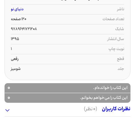
ناشر
دنیای نو
تعداد صفحات
120 صفحه
شابک
9789641721208
سال انتشار
1395
نوبت چاپ
1
قطع
رقعی
جلد
شومیز
0
این کتاب را خوانده‌ام.
0
این کتاب را می‌خواهم بخوانم.
نظرات کاربران
(0 نظر)