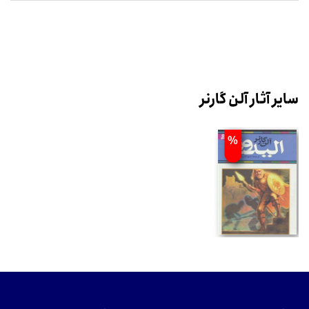
سایر آثار آلن گارنر
%