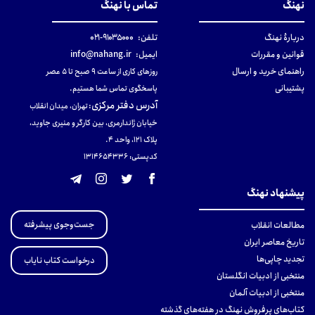
نهنگ
تماس با نهنگ
دربارهٔ نهنگ
تلفن:
۹۱۰۳۵۰۰۰-۰۲۱
قوانین و مقررات
ایمیل:
info@nahang.ir
راهنمای خرید و ارسال
روزهای کاری از ساعت ۹ صبح تا ۵ عصر
پشتیبانی
پاسخگوی تماس شما هستیم.
آدرس دفتر مرکزی
:
تهران، میدان انقلاب
خیابان ژاندارمری، بین کارگر و منیری جاوید،
پلاک 121، واحد ۴.
کدپستی: 131465433۶
پیشنهاد نهنگ
جست‌وجوی پیشرفته
مطالعات انقلاب
تاریخ معاصر ایران
تجدید چاپی‌ها
درخواست کتاب نایاب
منتخبی از ادبیات انگلستان
منتخبی از ادبیات آلمان
کتاب‌های پرفروش نهنگ در هفته‌های گذشته