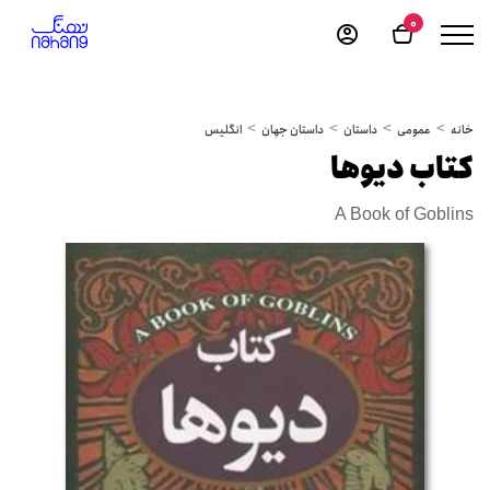
0
خانه
عمومی
داستان
داستان جهان
انگلیس
کتاب دیوها
A Book of Goblins