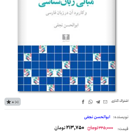
اشتراک‌ گذاری
0
(0)
نويسنده:
ابوالحسن نجفی
تومان
213,750
تومان
225,000
قیمت: