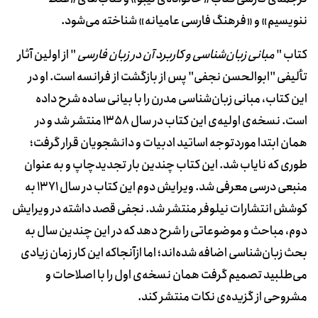
ننویسیم» و «فرهنگ فارسی عامیانه» شناخته می‌شود.
کتاب "
مبانی زبان‌شناسی و کاربرد آن در زبان فارسی
" از اولین آثار
تألیفی "ابوالحسن نجفی" پس از بازگشت از فرانسه است. او در
این کتاب، مبانی زبان‌شناسی مدرن را با بیانی ساده شرح داده
است. نسخه‌ی اولیه‌ی این کتاب در سال 1358 منتشر شد و در
همان ابتدا موردتوجه اساتید ادبیات و دانشجویان قرار گرفت؛
طوری که نایاب شد. این کتاب چندین بار تجدیدچاپ و به عنوان
منبعی درسی معرفی شد. ویرایش دوم این کتاب در سال 1371 به
کوشش انتشارات نیلوفر منتشر شد. نجفی قصد داشته در ویرایش
دوم، مباحث و موضوعاتی را شرح دهد که در این چندین سال به
بحث زبان‌شناسی اضافه شده‌اند؛ اما ازآنجا‌که این کار زمان زیادی
می‌طلبید تصمیم گرفت همان نسخه‌ی اول را با اصلاحات و
مشروحی از گزیده‌ی نکات منتشر کند.