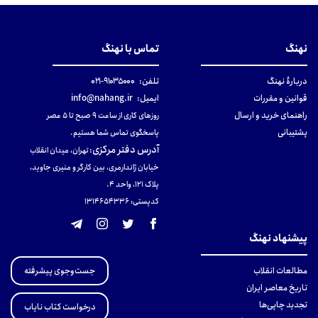
نهنگ
تماس با نهنگ
دربارهٔ نهنگ
تلفن:
۹۱۰۳۵۰۰۰-۰۲۱
قوانین و مقررات
ایمیل:
info@nahang.ir
راهنمای خرید و ارسال
روزهای کاری از ساعت ۹ صبح تا ۵ عصر
پشتیبانی
پاسخگوی تماس شما هستیم.
آدرس دفتر مرکزی
:
تهران، میدان انقلاب
خیابان ژاندارمری، بین کارگر و منیری جاوید،
پلاک 121، واحد ۴.
کدپستی: 131465433۶
پیشنهاد نهنگ
جست‌وجوی پیشرفته
مطالعات انقلاب
تاریخ معاصر ایران
تجدید چاپی‌ها
درخواست کتاب نایاب