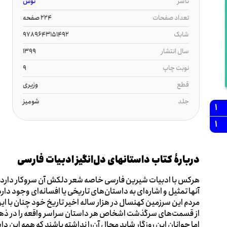
ناشر
توس
تعداد صفحات
224 صفحه
شابک
9789643151492
سال انتشار
1399
نوبت چاپ
9
قطع
وزیری
جلد
شومیز
1
1
دربارۀ کتاب داستانهای دل‌انگیز ادبیات فارسی
هرکس با ادبیات شیرین فارسی خاصه شعر دلکش آن سروکار دارد د
آنها تمثیل و اشاره‌ای به داستان‌های تاریخی یا افسانه‌ای وجود دارد
مردم این سرزمین کهنسال در هزار ساله اخیر تاریخ خود چنان با این د
از قسمت‌های سرگذشت اشخاص هر داستان سراسر واقعه را در ذهن
اما جوانان این روزگار شاید مجال آن‌را نداشته باشند که همه این دا