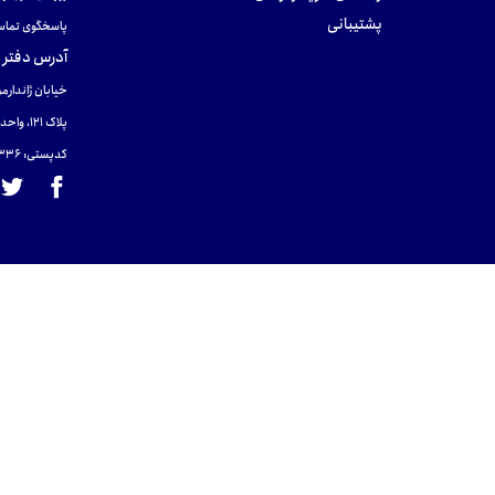
پشتیبانی
پاسخگوی تماس
آدرس دفتر 
خیابان ژاندارمر
پلاک 121، واحد ۴.
کدپستی: 131465433۶