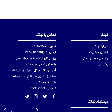
نهنگ
تماس با نهنگ
دربارهٔ نهنگ
تلفن:
۹۱۰۳۵۰۰۰-۰۲۱
قوانین و مقررات
ایمیل:
info@nahang.ir
راهنمای خرید و ارسال
روزهای کاری از ساعت ۹ صبح تا ۵ عصر
پشتیبانی
پاسخگوی تماس شما هستیم.
آدرس دفتر مرکزی
:
تهران، میدان انقلاب
خیابان ژاندارمری، بین کارگر و منیری جاوید،
پلاک 121، واحد ۴.
کدپستی: 131465433۶
پیشنهاد نهنگ