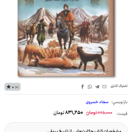
اشتراک‌ گذاری
0
(0)
بازنويسي:
سجاد خسروی
تومان
831,250
تومان
875,000
قیمت:
مشخصات کتاب حکایت‌هایی از تاریخ بیهقی