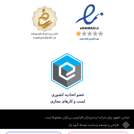
تمامی حقوق برای شرکت ایده‌پردازان اقیانوس بی‌کران محفوظ است.
طراحی و توسعه وبسایت توسط گروه ماز