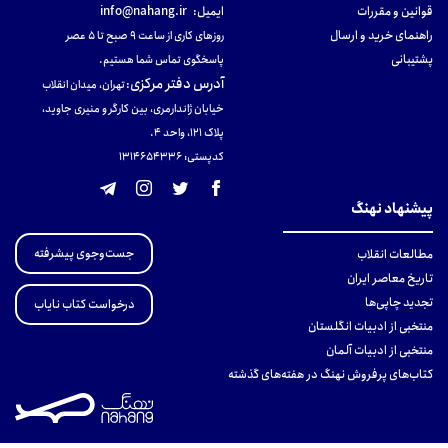
قوانین و مقررات
ایمیل:
info@nahang.ir
راهنمای خرید و ارسال
روزهای کاری از ساعت ۹ صبح تا ۵ عصر
پشتیبانی
پاسخگوی تماس شما هستیم.
آدرس دفتر مرکزی
:
تهران، میدان انقلاب
خیابان ژاندارمری، بین کارگر و منیری جاوید،
پلاک 121، واحد ۴.
کدپستی: 131465433۶
پیشنهاد نهنگ
جست‌وجوی پیشرفته
مطالعات انقلاب
تاریخ معاصر ایران
تجدید چاپی‌ها
درخواست کتاب نایاب
منتخبی از ادبیات انگلستان
منتخبی از ادبیات آلمان
کتاب‌های پرفروش نهنگ در هفته‌های گذشته