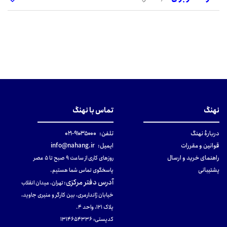
نهنگ
تماس با نهنگ
دربارهٔ نهنگ
تلفن:
۹۱۰۳۵۰۰۰-۰۲۱
قوانین و مقررات
ایمیل:
info@nahang.ir
راهنمای خرید و ارسال
روزهای کاری از ساعت ۹ صبح تا ۵ عصر
پشتیبانی
پاسخگوی تماس شما هستیم.
آدرس دفتر مرکزی
:
تهران، میدان انقلاب
خیابان ژاندارمری، بین کارگر و منیری جاوید،
پلاک 121، واحد ۴.
کدپستی: 131465433۶