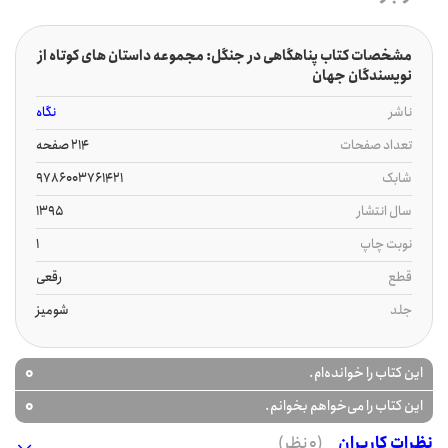
مشخصات کتاب پناهگاهی در جنگل: مجموعه داستان های کوتاه از
نویسندگان جهان
ناشر
نگاه
تعداد صفحات
214 صفحه
شابک
9786003761421
سال انتشار
1395
نوبت چاپ
1
قطع
رقعی
جلد
شومیز
0
این کتاب را خوانده‌ام.
0
این کتاب را می‌خواهم بخوانم.
نظرات کاربران
(0 نظر)