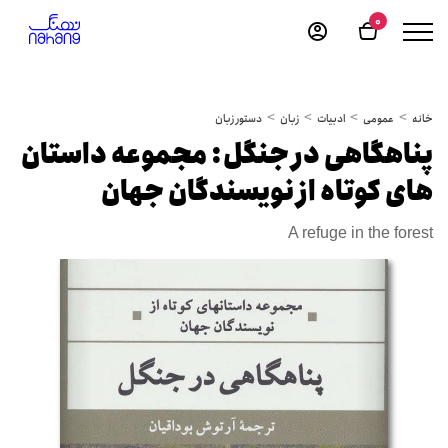
0
خانه
عمومی
ادبیات
زبان
دستور زبان
پناهگاهی در جنگل: مجموعه داستان
های کوتاه از نویسندگان جهان
A refuge in the forest