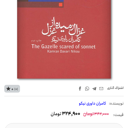
اشتراک‌ گذاری
0
(0)
نويسنده:
کامران داوری نیکو
تومان
324,900
تومان
342,000
قیمت: