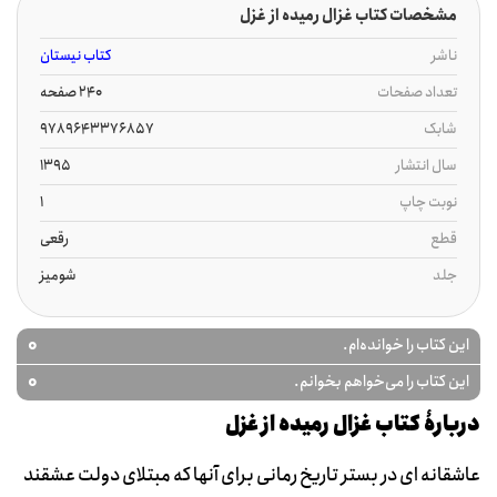
مشخصات کتاب غزال رمیده از غزل
ناشر
کتاب نیستان
تعداد صفحات
240 صفحه
شابک
9789643376857
سال انتشار
1395
نوبت چاپ
1
قطع
رقعی
جلد
شومیز
0
این کتاب را خوانده‌ام.
0
این کتاب را می‌خواهم بخوانم.
دربارۀ کتاب غزال رمیده از غزل
عاشقانه ای در بستر تاریخ رمانی برای آنها که مبتلای دولت عشقند