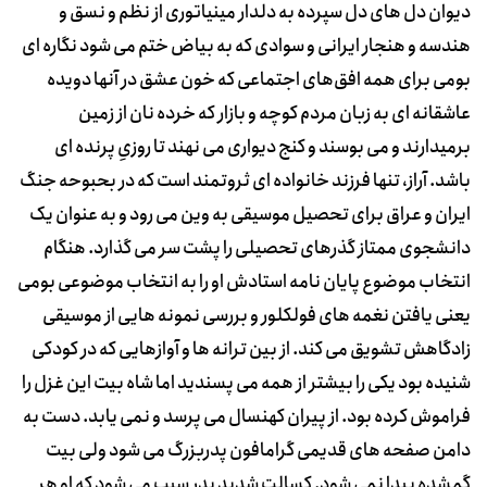
دیوان دل های دل سپرده به دلدار مینیاتوری از نظم و نسق و
هندسه و هنجار ایرانی و سوادی که به بیاض ختم می شود نگاره ای
بومی برای همه افق‌های اجتماعی که خون عشق در آنها دویده
عاشقانه ای به زبان مردم کوچه و بازار که خرده نان از زمین
برمیدارند و می بوسند و کنج دیواری می نهند تا روزیِ پرنده ای
باشد. آراز، تنها فرزند خانواده ای ثروتمند است که در بحبوحه جنگ
ایران و عراق برای تحصیل موسیقی به وین می رود و به عنوان یک
دانشجوی ممتاز گذرهای تحصیلی را پشت سر می گذارد. هنگام
انتخاب موضوع پایان نامه استادش او را به انتخاب موضوعی بومی
یعنی یافتن نغمه های فولکلور و بررسی نمونه هایی از موسیقی
زادگاهش تشویق می کند. از بین ترانه ها و آوازهایی که در کودکی
شنیده بود یکی را بیشتر از همه می پسندید اما شاه بیت این غزل را
فراموش کرده بود. از پیران کهنسال می پرسد و نمی یابد. دست به
دامن صفحه های قدیمی گرامافون پدربزرگ می شود ولی بیت
گمشده پیدا نمی شود. کسالت شدید پدر سبب می شود که او هر