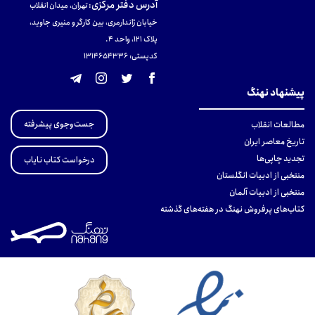
آدرس دفتر مرکزی
:
تهران، میدان انقلاب
خیابان ژاندارمری، بین کارگر و منیری جاوید،
پلاک 121، واحد ۴.
کدپستی: 131465433۶
پیشنهاد نهنگ
جست‌وجوی پیشرفته
مطالعات انقلاب
تاریخ معاصر ایران
تجدید چاپی‌ها
درخواست کتاب نایاب
منتخبی از ادبیات انگلستان
منتخبی از ادبیات آلمان
کتاب‌های پرفروش نهنگ در هفته‌های گذشته