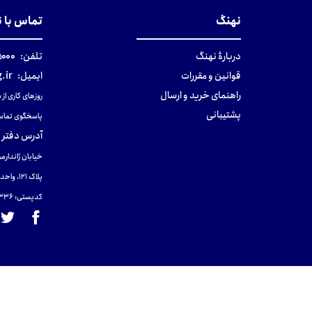
نهنگ
تماس با 
دربارهٔ نهنگ
تلفن:
۰-۰۲۱
قوانین و مقررات
ایمیل:
.ir
راهنمای خرید و ارسال
روزهای کاری از ساعت ۹ صب
پشتیبانی
پاسخگوی تماس
آدرس دفتر 
خیابان ژاندارمر
پلاک 121، واحد ۴.
کدپستی: 131465433۶