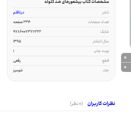
مشخصات کتاب بیشعورهای ضد گلوله
ناشر
درناقلم
تعداد صفحات
234 صفحه
شابک
9786007377222
سال انتشار
1395
نوبت چاپ
1
0
قطع
رقعی
0
جلد
شومیز
نظرات کاربران
(0 نظر)