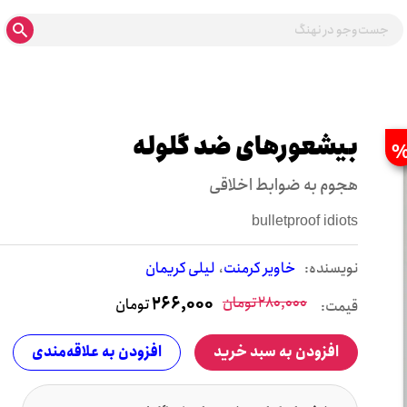
بیشعورهای ضد گلوله
هجوم به ضوابط اخلاقی
bulletproof idiots
نويسنده:
خاویر کرمنت
لیلی کریمان
280,000
تومان
266,000
تومان
قیمت:
افزودن به سبد خرید
افزودن به علاقه‌مندی