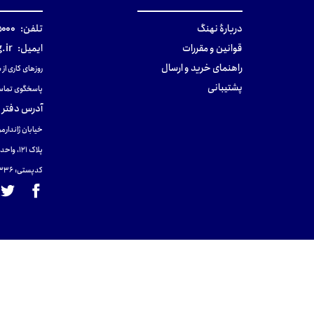
دربارهٔ نهنگ
تلفن:
۰-۰۲۱
قوانین و مقررات
ایمیل:
.ir
راهنمای خرید و ارسال
روزهای کاری از ساعت ۹ صب
پشتیبانی
پاسخگوی تماس
آدرس دفتر 
خیابان ژاندارمر
پلاک 121، واحد ۴.
کدپستی: 131465433۶