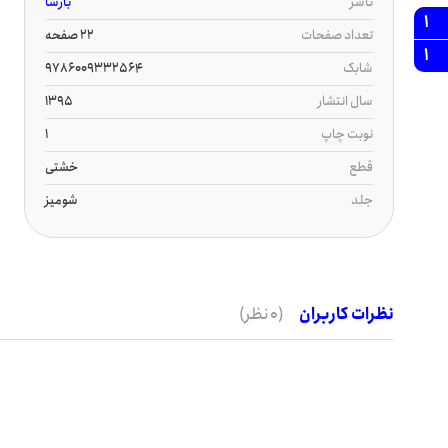
ناشر
بارسا
1
تعداد صفحات
22 صفحه
1
شابک
9786009332564
سال انتشار
1395
نوبت چاپ
1
قطع
خشتی
جلد
شومیز
نظرات کاربران
(0 نظر)