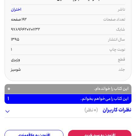
ناشر
اختران
تعداد صفحات
192 صفحه
شابک
9789642070732
سال انتشار
1395
نوبت چاپ
1
قطع
وزیری
جلد
شومیز
0
این کتاب را خوانده‌ام.
1
این کتاب را می‌خواهم بخوانم.
نظرات کاربران
(0 نظر)
افزودن به سبد خرید
افزودن به علاقه‌مندی