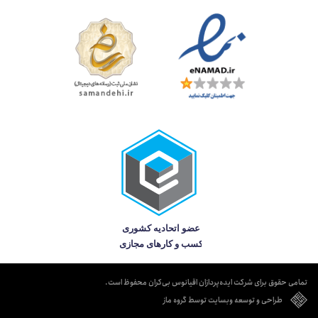
تمامی حقوق برای شرکت ایده‌پردازان اقیانوس بی‌کران محفوظ است.
طراحی و توسعه وبسایت توسط گروه ماز