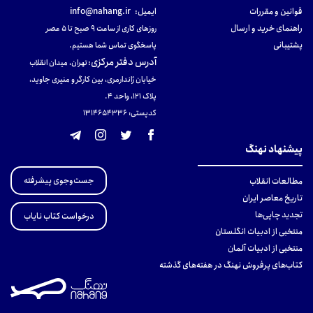
قوانین و مقررات
ایمیل:
info@nahang.ir
راهنمای خرید و ارسال
روزهای کاری از ساعت ۹ صبح تا ۵ عصر
پشتیبانی
پاسخگوی تماس شما هستیم.
آدرس دفتر مرکزی
:
تهران، میدان انقلاب
خیابان ژاندارمری، بین کارگر و منیری جاوید،
پلاک 121، واحد ۴.
کدپستی: 131465433۶
پیشنهاد نهنگ
جست‌وجوی پیشرفته
مطالعات انقلاب
تاریخ معاصر ایران
تجدید چاپی‌ها
درخواست کتاب نایاب
منتخبی از ادبیات انگلستان
منتخبی از ادبیات آلمان
کتاب‌های پرفروش نهنگ در هفته‌های گذشته