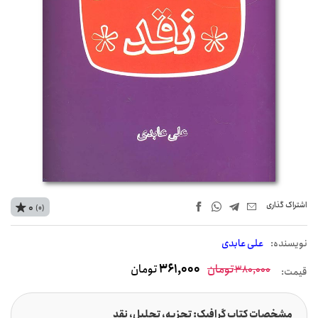
اشتراک‌ گذاری
0
(0)
نويسنده:
علی عابدی
تومان
361,000
تومان
380,000
قیمت:
مشخصات کتاب گرافیک: تجزیه، تحلیل، نقد