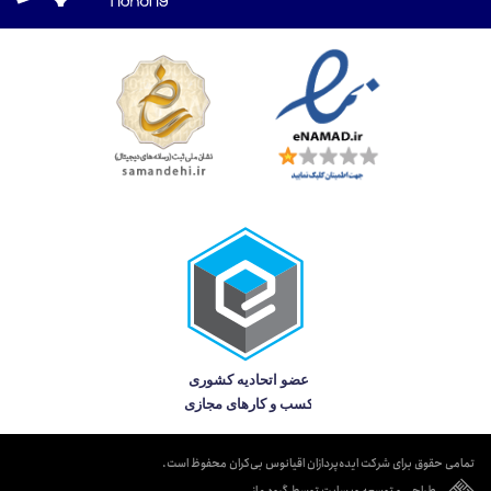
تمامی حقوق برای شرکت ایده‌پردازان اقیانوس بی‌کران محفوظ است.