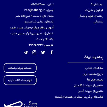
دربارهٔ نهنگ
تلفن:
۹۱۰۳۵۰۰۰-۰۲۱
قوانین و مقررات
ایمیل:
info@nahang.ir
راهنمای خرید و ارسال
روزهای کاری از ساعت ۹ صبح تا ۵ عصر
پشتیبانی
پاسخگوی تماس شما هستیم.
آدرس دفتر مرکزی
:
تهران، میدان انقلاب
خیابان ژاندارمری، بین کارگر و منیری جاوید،
پلاک 121، واحد ۴.
کدپستی: 131465433۶
پیشنهاد نهنگ
جست‌وجوی پیشرفته
مطالعات انقلاب
تاریخ معاصر ایران
تجدید چاپی‌ها
درخواست کتاب نایاب
منتخبی از ادبیات انگلستان
منتخبی از ادبیات آلمان
کتاب‌های پرفروش نهنگ در هفته‌های گذشته