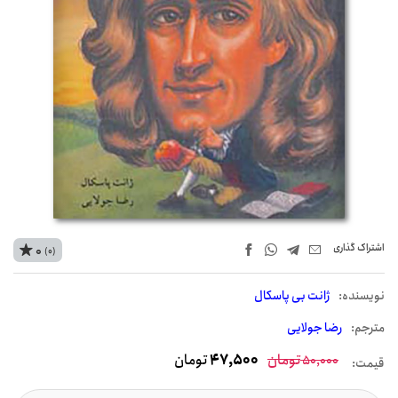
اشتراک‌ گذاری
0
(0)
نويسنده:
ژانت بی پاسکال
مترجم:
رضا جولایی
تومان
47,500
تومان
50,000
قیمت: