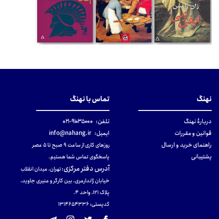
نهنگ
تماس با نهنگ
دربارهٔ نهنگ
تلفن:
۹۱۰۳۵۰۰۰-۰۲۱
قوانین و مقررات
ایمیل:
info@nahang.ir
راهنمای خرید و ارسال
روزهای کاری از ساعت ۹ صبح تا ۵ عصر
پشتیبانی
پاسخگوی تماس شما هستیم.
آدرس دفتر مرکزی
:
تهران، میدان انقلاب
خیابان ژاندارمری، بین کارگر و منیری جاوید،
پلاک 121، واحد ۴.
کدپستی: 131465433۶