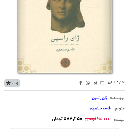
اشتراک‌ گذاری
0
(0)
نويسنده:
ژان راسین
مترجم:
قاسم صنعوی
تومان
584,250
تومان
615,000
قیمت: