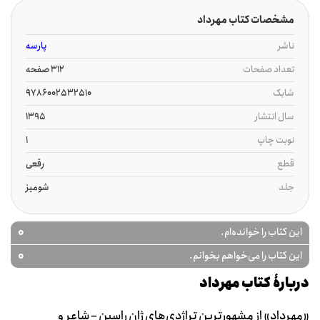
مشخصات کتاب مهرداد
ناشر
پارسه
تعداد صفحات
312 صفحه
شابک
9786002532510
سال انتشار
1395
نوبت چاپ
1
قطع
رقعی
جلد
شومیز
0
این کتاب را خوانده‌ام.
0
این کتاب را می‌خواهم بخوانم.
دربارۀ کتاب مهرداد
«مهرداد» از مشهورترین تراژدی‌های ژان راسین – شاعر و