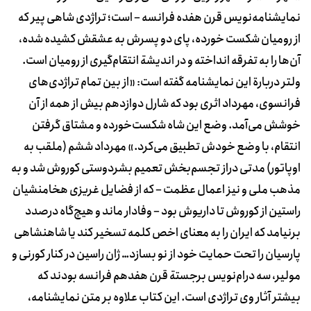
نمایشنامه‌نویس قرن هفده فرانسه – است؛ تراژدی شاهی پیر که
از رومیان شکست خورده، پای دو پسرش به عشقش کشیده شده،
آن‌ها را به تفرقه انداخته و در اندیشة انتقام‌گیری از رومیان است.
ولتر دربارة این نمایشنامه گفته است: «از بین تمام تراژدی‌های
فرانسوی،‌ مهرداد اثری بود که شارل دوازدهم بیش از همه از آن
خوشش می‌آمد. وضع این شاه شکست‌خورده و مشتاق گرفتن
انتقام، با وضع خودش تطبیق می‌کرد.» مهرداد ششم (ملقب به
اوپاتور) مدتی دراز تجسم‌بخش تعمیم بشردوستی کوروش شد و به
مذهب ملی و نیز اعمال عظمت – که از فضایل غریزی هخامنشیان
راستین از کوروش تا داریوش بود – وفادار ماند و هیچ‌گاه درصدد
برنیامد که ایران را به معنای اخص کلمه تسخیر کند یا شاهنشاهی
پارسیان را تحت حمایت خود از نو بسازد… ژان راسین در کنار کورنی و
مولیر، سه درام‌نویس برجستة قرن هفدهم فرانسه بودند که
بیشتر آثار وی تراژدی است. این کتاب علاوه بر متن نمایشنامه،