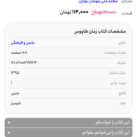
مترجم:
محمدعلی مهمان نوازان
تومان
114,000
تومان
120,000
قیمت:
مشخصات کتاب زمان طاووس
ناشر
علمی و فرهنگی
تعداد صفحات
188 صفحه
شابک
9786001219924
سال انتشار
1395
نوبت چاپ
1
قطع
جیبی
جلد
شومیز
0
این کتاب را خوانده‌ام.
0
این کتاب را می‌خواهم بخوانم.