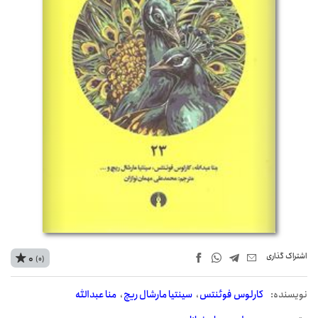
اشتراک‌ گذاری
0
(0)
نويسنده:
کارلوس فوئنتس
سینتیا مارشال ریچ
منا عبدالله