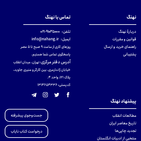
نهنگ
تماس با نهنگ
دربارهٔ نهنگ
تلفن:
۹۱۰۳۵۰۰۰-۰۲۱
قوانین و مقررات
ایمیل:
info@nahang.ir
راهنمای خرید و ارسال
روزهای کاری از ساعت ۹ صبح تا ۵ عصر
پشتیبانی
پاسخگوی تماس شما هستیم.
آدرس دفتر مرکزی
:
تهران، میدان انقلاب
خیابان ژاندارمری، بین کارگر و منیری جاوید،
پلاک 121، واحد ۴.
کدپستی: 131465433۶
پیشنهاد نهنگ
جست‌وجوی پیشرفته
مطالعات انقلاب
تاریخ معاصر ایران
تجدید چاپی‌ها
درخواست کتاب نایاب
منتخبی از ادبیات انگلستان