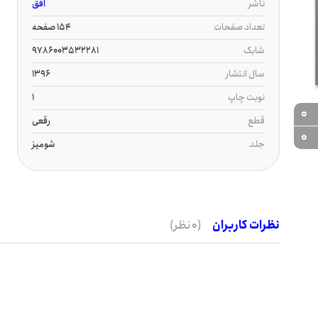
ناشر
افق
تعداد صفحات
154 صفحه
شابک
9786003532281
سال انتشار
1396
نوبت چاپ
1
0
قطع
رقعی
0
جلد
شومیز
نظرات کاربران
(0 نظر)