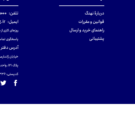
دربارهٔ نهنگ
تلفن:
۰-۰۲۱
قوانین و مقررات
ایمیل:
.ir
راهنمای خرید و ارسال
روزهای کاری از ساعت ۹ صب
پشتیبانی
پاسخگوی تماس
آدرس دفتر 
خیابان ژاندارمر
پلاک 121، واحد ۴.
کدپستی: 131465433۶