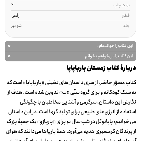
نوبت چاپ
2
قطع
رقعی
جلد
شومیز
0
این کتاب را خوانده‌ام.
0
این کتاب را می‌خواهم بخوانم.
دربارۀ کتاب زمستان بارباپاپا
کتاب مصوّر حاضر، از سری داستان‌های تخیلی «بارباپاپا» است که
به سبک کودکانه و برای گروه سنّی «ب» تدوین شده است. هدف از
نگارش این داستان، سرگرمی و آشنایی مخاطبان با چگونگی
استفاده از انرژی‌های طبیعی برای تولید گرما است. در این داستان
می‌خوانیم: بابانوئل در شب سال نو برای «باربازو» یک جعبۀ بزرگ
از پرندگان گرمسیری هدیه می‌آورد. همۀ بارپاها می‌دانند که هوای