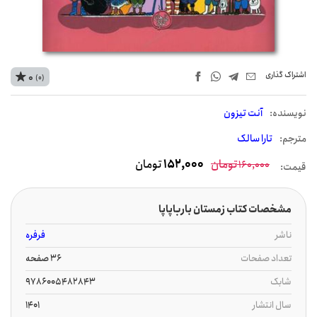
اشتراک‌ گذاری
0
(0)
نويسنده:
آنت تیزون
مترجم:
تارا سالک
تومان
152,000
تومان
160,000
قیمت:
مشخصات کتاب زمستان بارباپاپا
ناشر
فرفره
تعداد صفحات
36 صفحه
شابک
9786005482843
سال انتشار
1401