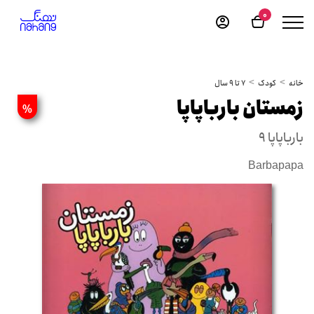
0
خانه
کودک
7 تا 9 سال
زمستان بارباپاپا
%
بارباپاپا 9
Barbapapa