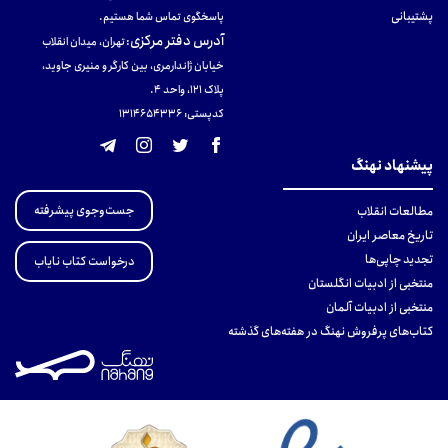
پشتیبانی
پاسخگوی تماس شما هستیم.
آدرس دفتر مرکزی
:
تهران، میدان انقلاب
خیابان ژاندارمری، بین کارگر و منیری جاوید،
پلاک 121، واحد ۴.
کدپستی: 131465433۶
پیشنهاد نهنگ
جست‌وجوی پیشرفته
مطالعات انقلاب
تاریخ معاصر ایران
تجدید چاپی‌ها
درخواست کتاب نایاب
منتخبی از ادبیات انگلستان
منتخبی از ادبیات آلمان
کتاب‌های پرفروش نهنگ در هفته‌های گذشته