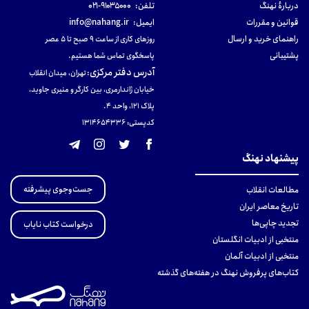
دربارهٔ نهنگ
تلفن:
۹۱۰۳۵۰۰۰-۰۲۱
قوانین و مقررات
ایمیل:
info@nahang.ir
راهنمای خرید و ارسال
روزهای کاری از ساعت ۹ صبح تا ۵ عصر
پشتیبانی
پاسخگوی تماس شما هستیم.
آدرس دفتر مرکزی
:
تهران، میدان انقلاب
خیابان ژاندارمری، بین کارگر و منیری جاوید،
پلاک 121، واحد ۴.
کدپستی: 131465433۶
پیشنهاد نهنگ
جست‌وجوی پیشرفته
مطالعات انقلاب
تاریخ معاصر ایران
تجدید چاپی‌ها
درخواست کتاب نایاب
منتخبی از ادبیات انگلستان
منتخبی از ادبیات آلمان
کتاب‌های پرفروش نهنگ در هفته‌های گذشته