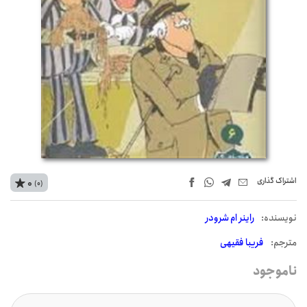
اشتراک‌ گذاری
0
(0)
نويسنده:
راینر ام شرودر
مترجم:
فریبا فقیهی
ناموجود