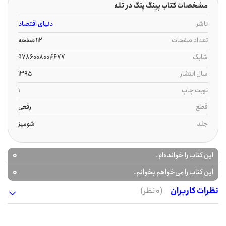
مشخصات کتاب پینگ پنگ در تله
ناشر
دنیای اقتصاد
تعداد صفحات
112 صفحه
شابک
9786008004677
سال انتشار
1395
نوبت چاپ
1
قطع
رقعی
جلد
شومیز
0
این کتاب را خوانده‌ام.
0
این کتاب را می‌خواهم بخوانم.
نظرات کاربران
(0 نظر)