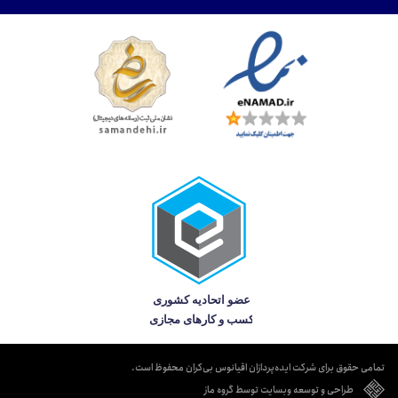
تمامی حقوق برای شرکت ایده‌پردازان اقیانوس بی‌کران محفوظ است.
طراحی و توسعه وبسایت توسط گروه ماز