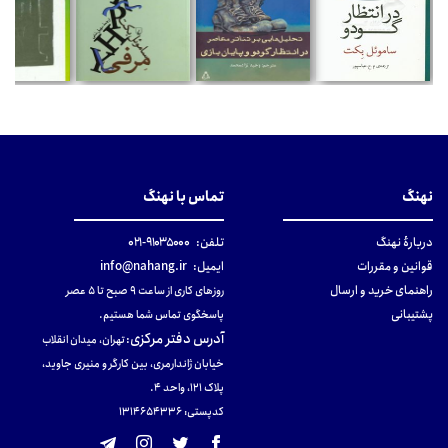
نهنگ
تماس با نهنگ
دربارهٔ نهنگ
تلفن:
۹۱۰۳۵۰۰۰-۰۲۱
قوانین و مقررات
ایمیل:
info@nahang.ir
راهنمای خرید و ارسال
روزهای کاری از ساعت ۹ صبح تا ۵ عصر
پشتیبانی
پاسخگوی تماس شما هستیم.
آدرس دفتر مرکزی
:
تهران، میدان انقلاب
خیابان ژاندارمری، بین کارگر و منیری جاوید،
پلاک 121، واحد ۴.
کدپستی: 131465433۶