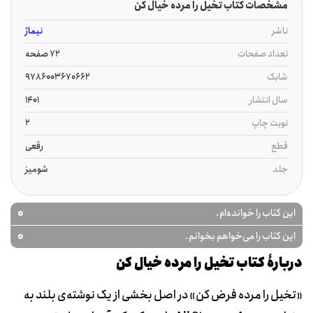
مشخصات کتاب تخیل را مرده خیال کن
ناشر
نیماژ
تعداد صفحات
72 صفحه
شابک
9786003670662
سال انتشار
1401
نوبت چاپ
2
قطع
رقعی
جلد
شومیز
0
این کتاب را خوانده‌ام.
0
این کتاب را می‌خواهم بخوانم.
دربارۀ کتاب تخیل را مرده خیال کن
«تخیل را مرده فرض کن» در اصل بخشی از یک نوشته‌ی بلند به