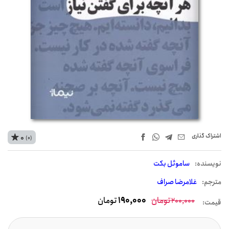
اشتراک‌ گذاری
0
(0)
نويسنده:
ساموئل بکت
مترجم:
غلامرضا صراف
تومان
190,000
تومان
200,000
قیمت: