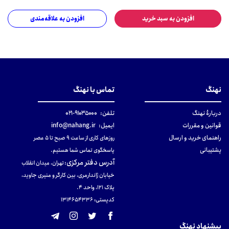
افزودن به سبد خرید
افزودن به علاقه‌مندی
نهنگ
تماس با نهنگ
دربارهٔ نهنگ
تلفن:
۹۱۰۳۵۰۰۰-۰۲۱
قوانین و مقررات
ایمیل:
info@nahang.ir
راهنمای خرید و ارسال
روزهای کاری از ساعت ۹ صبح تا ۵ عصر
پشتیبانی
پاسخگوی تماس شما هستیم.
آدرس دفتر مرکزی
:
تهران، میدان انقلاب
خیابان ژاندارمری، بین کارگر و منیری جاوید،
پلاک 121، واحد ۴.
کدپستی: 131465433۶
پیشنهاد نهنگ