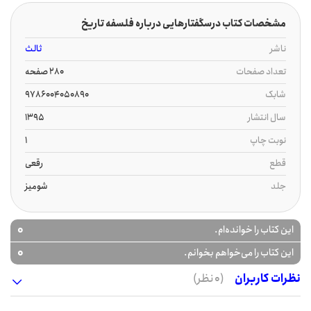
مشخصات کتاب درسگفتارهایی درباره فلسفه تاریخ
ناشر
ثالث
تعداد صفحات
280 صفحه
شابک
9786004050890
سال انتشار
1395
نوبت چاپ
1
قطع
رقعی
جلد
شومیز
0
این کتاب را خوانده‌ام.
0
این کتاب را می‌خواهم بخوانم.
نظرات کاربران
(0 نظر)