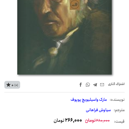
اشتراک‌ گذاری
0
(0)
نويسنده:
مارک واسیلیویچ پوپوف
مترجم:
سیاوش فراهانی
تومان
266,000
تومان
280,000
قیمت: