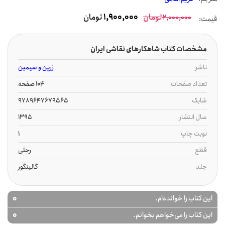
تومان
1,900,000
تومان
2,000,000
قیمت:
مشخصات کتاب شاهکارهای نقاشی ایران
ناشر
زرین و سیمین
تعداد صفحات
104 صفحه
شابک
9789647679565
سال انتشار
1395
نوبت چاپ
1
قطع
رحلی
جلد
گالینگور
0
این کتاب را خوانده‌ام.
0
این کتاب را می‌خواهم بخوانم.