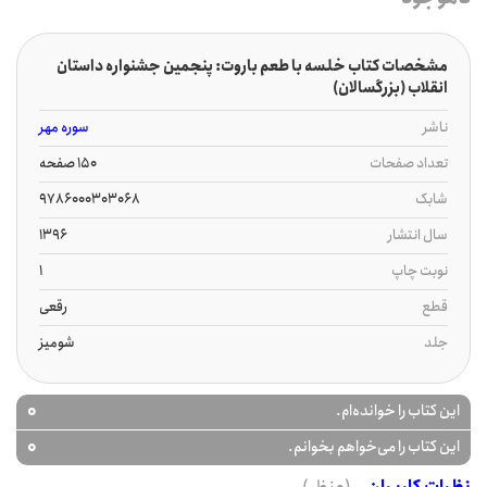
مشخصات کتاب خلسه با طعم باروت: پنجمین جشنواره داستان
انقلاب (بزرگسالان)
ناشر
سوره مهر
تعداد صفحات
150 صفحه
شابک
9786000303068
سال انتشار
1396
نوبت چاپ
1
قطع
رقعی
جلد
شومیز
0
این کتاب را خوانده‌ام.
0
این کتاب را می‌خواهم بخوانم.