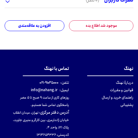
نظرات کاربران
(0 نظر)
موجود شد اطلاع بده
افزودن به علاقه‌مندی
نهنگ
تماس با نهنگ
دربارهٔ نهنگ
تلفن:
۹۱۰۳۵۰۰۰-۰۲۱
قوانین و مقررات
ایمیل:
info@nahang.ir
راهنمای خرید و ارسال
روزهای کاری از ساعت ۹ صبح تا ۵ عصر
پشتیبانی
پاسخگوی تماس شما هستیم.
آدرس دفتر مرکزی
:
تهران، میدان انقلاب
خیابان ژاندارمری، بین کارگر و منیری جاوید،
پلاک 121، واحد ۴.
کدپستی: 131465433۶