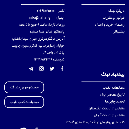
دربارهٔ نهنگ
تلفن:
۹۱۰۳۵۰۰۰-۰۲۱
قوانین و مقررات
ایمیل:
info@nahang.ir
راهنمای خرید و ارسال
روزهای کاری از ساعت ۹ صبح تا ۵ عصر
پشتیبانی
پاسخگوی تماس شما هستیم.
آدرس دفتر مرکزی
:
تهران، میدان انقلاب
خیابان ژاندارمری، بین کارگر و منیری جاوید،
پلاک 121، واحد ۴.
کدپستی: 131465433۶
پیشنهاد نهنگ
جست‌وجوی پیشرفته
مطالعات انقلاب
تاریخ معاصر ایران
تجدید چاپی‌ها
درخواست کتاب نایاب
منتخبی از ادبیات انگلستان
منتخبی از ادبیات آلمان
کتاب‌های پرفروش نهنگ در هفته‌های گذشته