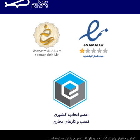
تمامی حقوق برای شرکت ایده‌پردازان اقیانوس بی‌کران محفوظ است.