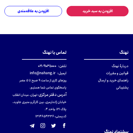
افزودن به سبد خرید
افزودن به علاقه‌مندی
نهنگ
تماس با نهنگ
دربارهٔ نهنگ
تلفن:
۹۱۰۳۵۰۰۰-۰۲۱
قوانین و مقررات
ایمیل:
info@nahang.ir
راهنمای خرید و ارسال
روزهای کاری از ساعت ۹ صبح تا ۵ عصر
پشتیبانی
پاسخگوی تماس شما هستیم.
آدرس دفتر مرکزی
:
تهران، میدان انقلاب
خیابان ژاندارمری، بین کارگر و منیری جاوید،
پلاک 121، واحد ۴.
کدپستی: 131465433۶
پیشنهاد نهنگ