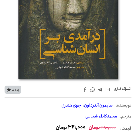
اشتراک‌ گذاری
0
(0)
نويسنده:
سایمون آندرداون
جوی هندری
مترجم:
محمدکاظم شجاعی
تومان
361,000
تومان
380,000
قیمت: