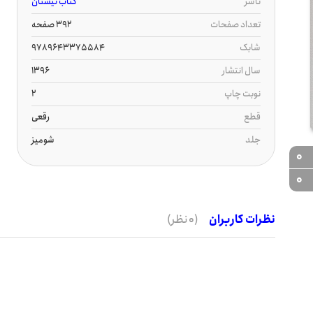
ناشر
کتاب نیستان
تعداد صفحات
392 صفحه
شابک
9789643375584
سال انتشار
1396
نوبت چاپ
2
قطع
رقعی
جلد
شومیز
0
0
نظرات کاربران
(0 نظر)