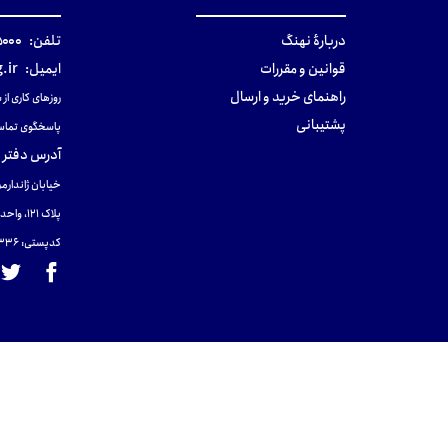
دربارهٔ نهنگ
تلفن:
۰-۰۲۱
قوانین و مقررات
ایمیل:
.ir
راهنمای خرید و ارسال
روزهای کاری از ساعت ۹ صب
پشتیبانی
پاسخگوی تماس
آدرس دفتر 
خیابان ژاندارمر
پلاک 121، واحد ۴.
کدپستی: 131465433۶