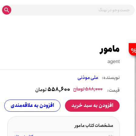
مامور
agent
نويسنده:
علی موذنی
588,000
تومان
558,600
تومان
قیمت:
افزودن به سبد خرید
افزودن به علاقه‌مندی
مشخصات کتاب مامور