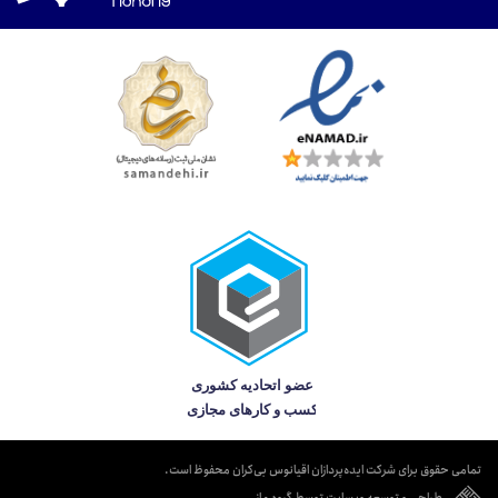
تمامی حقوق برای شرکت ایده‌پردازان اقیانوس بی‌کران محفوظ است.