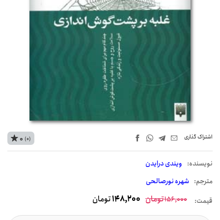
اشتراک‌ گذاری
0
(0)
نويسنده:
ویندی درایدن
مترجم:
شهره نورصالحی
تومان
148,200
تومان
156,000
قیمت: