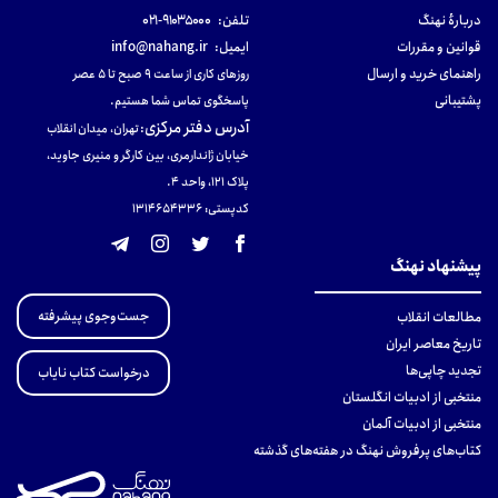
دربارهٔ نهنگ
تلفن:
۹۱۰۳۵۰۰۰-۰۲۱
قوانین و مقررات
ایمیل:
info@nahang.ir
راهنمای خرید و ارسال
روزهای کاری از ساعت ۹ صبح تا ۵ عصر
پشتیبانی
پاسخگوی تماس شما هستیم.
آدرس دفتر مرکزی
:
تهران، میدان انقلاب
خیابان ژاندارمری، بین کارگر و منیری جاوید،
پلاک 121، واحد ۴.
کدپستی: 131465433۶
پیشنهاد نهنگ
جست‌وجوی پیشرفته
مطالعات انقلاب
تاریخ معاصر ایران
تجدید چاپی‌ها
درخواست کتاب نایاب
منتخبی از ادبیات انگلستان
منتخبی از ادبیات آلمان
کتاب‌های پرفروش نهنگ در هفته‌های گذشته