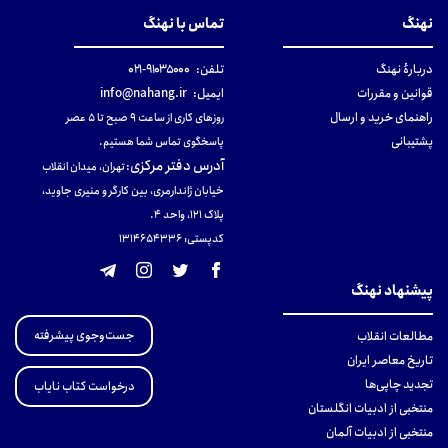
نهنگ
تماس با نهنگ
دربارهٔ نهنگ
تلفن:
۹۱۰۳۵۰۰۰-۰۲۱
قوانین و مقررات
ایمیل:
info@nahang.ir
راهنمای خرید و ارسال
روزهای کاری از ساعت ۹ صبح تا ۵ عصر
پشتیبانی
پاسخگوی تماس شما هستیم.
آدرس دفتر مرکزی
:
تهران، میدان انقلاب
خیابان ژاندارمری، بین کارگر و منیری جاوید،
پلاک 121، واحد ۴.
کدپستی: 131465433۶
پیشنهاد نهنگ
جست‌وجوی پیشرفته
مطالعات انقلاب
تاریخ معاصر ایران
تجدید چاپی‌ها
درخواست کتاب نایاب
منتخبی از ادبیات انگلستان
منتخبی از ادبیات آلمان