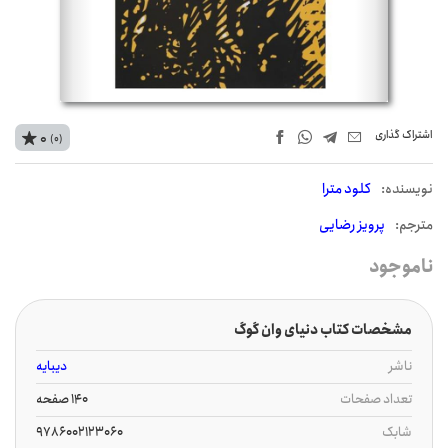
اشتراک‌ گذاری
0
(0)
نويسنده:
کلود مترا
مترجم:
پرویز رضایی
ناموجود
مشخصات کتاب دنیای وان گوگ
ناشر
دیبایه
تعداد صفحات
140 صفحه
شابک
9786002123060