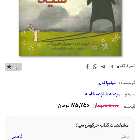
اشتراک‌ گذاری
0
(0)
نويسنده:
فیلیپا لدرز
مترجم:
مرضیه بابازاده خامنه
تومان
175,750
تومان
185,000
قیمت:
مشخصات کتاب خرگوش سیاه
ناشر
فاطمی