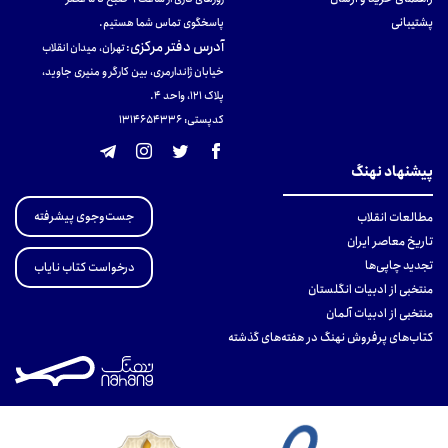
پشتیبانی
پاسخگوی تماس شما هستیم.
آدرس دفتر مرکزی
:
تهران، میدان انقلاب
خیابان ژاندارمری، بین کارگر و منیری جاوید،
پلاک 121، واحد ۴.
کدپستی: 131465433۶
پیشنهاد نهنگ
جست‌وجوی پیشرفته
مطالعات انقلاب
تاریخ معاصر ایران
تجدید چاپی‌ها
درخواست کتاب نایاب
منتخبی از ادبیات انگلستان
منتخبی از ادبیات آلمان
کتاب‌های پرفروش نهنگ در هفته‌های گذشته