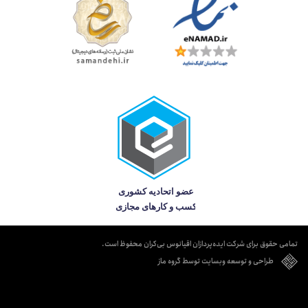
تمامی حقوق برای شرکت ایده‌پردازان اقیانوس بی‌کران محفوظ است.
طراحی و توسعه وبسایت توسط گروه ماز