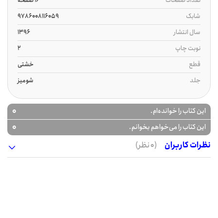
تعداد صفحات
16 صفحه
شابک
9786008116059
سال انتشار
1396
نوبت چاپ
2
قطع
خشتی
جلد
شومیز
0
این کتاب را خوانده‌ام.
0
این کتاب را می‌خواهم بخوانم.
نظرات کاربران
(0 نظر)