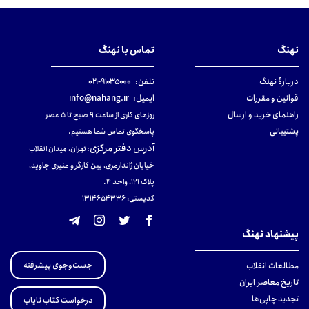
نهنگ
تماس با نهنگ
دربارهٔ نهنگ
تلفن:
۹۱۰۳۵۰۰۰-۰۲۱
قوانین و مقررات
ایمیل:
info@nahang.ir
راهنمای خرید و ارسال
روزهای کاری از ساعت ۹ صبح تا ۵ عصر
پشتیبانی
پاسخگوی تماس شما هستیم.
آدرس دفتر مرکزی
:
تهران، میدان انقلاب
خیابان ژاندارمری، بین کارگر و منیری جاوید،
پلاک 121، واحد ۴.
کدپستی: 131465433۶
پیشنهاد نهنگ
جست‌وجوی پیشرفته
مطالعات انقلاب
تاریخ معاصر ایران
تجدید چاپی‌ها
درخواست کتاب نایاب