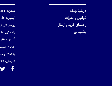
دربارهٔ نهنگ
تلفن:
۰-۰۲۱
قوانین و مقررات
ایمیل:
.ir
راهنمای خرید و ارسال
روزهای کاری از ساعت ۹ صب
پشتیبانی
پاسخگوی تماس
آدرس دفتر 
خیابان ژاندارمر
پلاک 121، واحد ۴.
کدپستی: 131465433۶