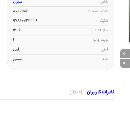
ناشر
سبزان
تعداد صفحات
104 صفحه
شابک
9786001172229
سال انتشار
1396
نوبت چاپ
1
قطع
رقعی
0
جلد
شومیز
0
نظرات کاربران
(0 نظر)