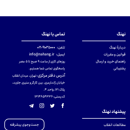
نهنگ
تماس با نهنگ
دربارهٔ نهنگ
تلفن:
۹۱۰۳۵۰۰۰-۰۲۱
قوانین و مقررات
ایمیل:
info@nahang.ir
راهنمای خرید و ارسال
روزهای کاری از ساعت ۹ صبح تا ۵ عصر
پشتیبانی
پاسخگوی تماس شما هستیم.
آدرس دفتر مرکزی
:
تهران، میدان انقلاب
خیابان ژاندارمری، بین کارگر و منیری جاوید،
پلاک 121، واحد ۴.
کدپستی: 131465433۶
پیشنهاد نهنگ
جست‌وجوی پیشرفته
مطالعات انقلاب