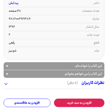
ناشر
پیدایش
تعداد صفحات
48 صفحه
شابک
9786002961389
سال انتشار
1396
نوبت چاپ
2
قطع
رقعی
جلد
شومیز
0
این کتاب را خوانده‌ام.
0
این کتاب را می‌خواهم بخوانم.
نظرات کاربران
(0 نظر)
افزودن به سبد خرید
افزودن به علاقه‌مندی