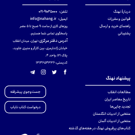
دربارهٔ نهنگ
تلفن:
۹۱۰۳۵۰۰۰-۰۲۱
قوانین و مقررات
ایمیل:
info@nahang.ir
راهنمای خرید و ارسال
روزهای کاری از ساعت ۹ صبح تا ۵ عصر
پشتیبانی
پاسخگوی تماس شما هستیم.
آدرس دفتر مرکزی
:
تهران، میدان انقلاب
خیابان ژاندارمری، بین کارگر و منیری جاوید،
پلاک 121، واحد ۴.
کدپستی: 131465433۶
پیشنهاد نهنگ
جست‌وجوی پیشرفته
مطالعات انقلاب
تاریخ معاصر ایران
تجدید چاپی‌ها
درخواست کتاب نایاب
منتخبی از ادبیات انگلستان
منتخبی از ادبیات آلمان
کتاب‌های پرفروش نهنگ در هفته‌های گذشته