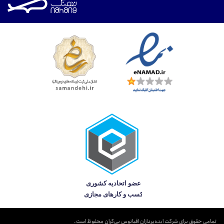
تمامی حقوق برای شرکت ایده‌پردازان اقیانوس بی‌کران محفوظ است.