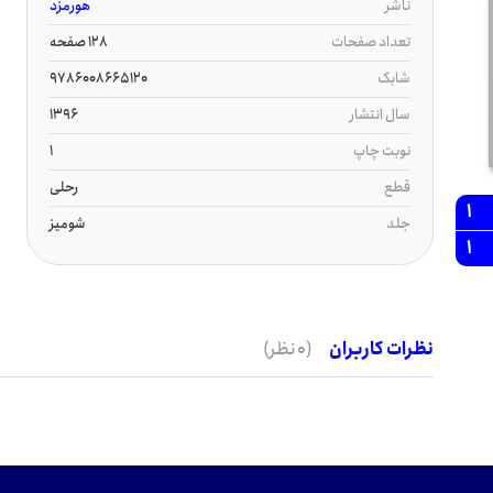
ناشر
هورمزد
تعداد صفحات
128 صفحه
شابک
9786008665120
سال انتشار
1396
نوبت چاپ
1
قطع
رحلی
1
جلد
شومیز
1
نظرات کاربران
(0 نظر)