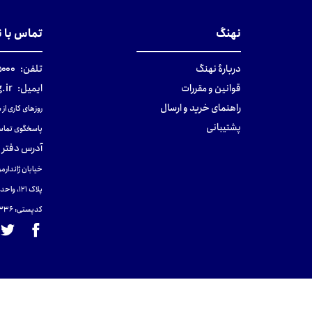
نهنگ
تماس با 
دربارهٔ نهنگ
تلفن:
۰-۰۲۱
قوانین و مقررات
ایمیل:
.ir
راهنمای خرید و ارسال
روزهای کاری از ساعت ۹ صب
پشتیبانی
پاسخگوی تماس
آدرس دفتر 
خیابان ژاندارمر
پلاک 121، واحد ۴.
کدپستی: 131465433۶